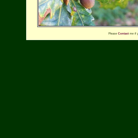
Please
Contact
me if 