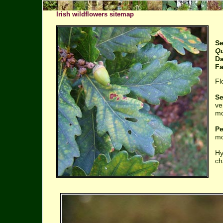
Irish wildflowers sitemap
Se
Qu
Da
Fa
Fl
Se
ve
mo
Pe
mo
Hy
ch